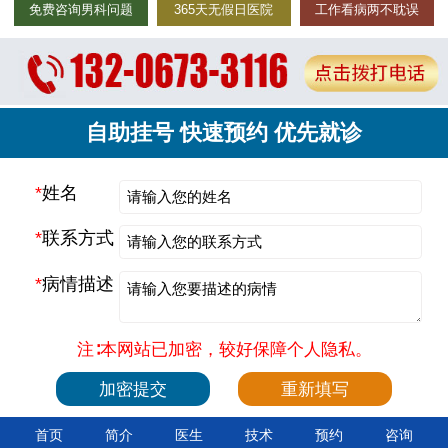
免费咨询男科问题
365天无假日医院
工作看病两不耽误
自助挂号 快速预约 优先就诊
*
姓名
*
联系方式
*
病情描述
注∶本网站已加密，较好保障个人隐私。
首页
简介
医生
技术
预约
咨询