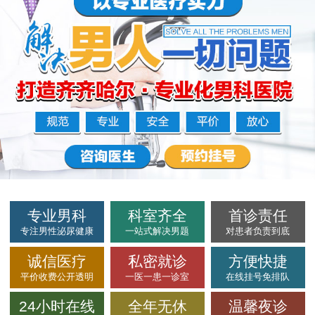
专业男科
科室齐全
首诊责任
专注男性泌尿健康
一站式解决男题
对患者负责到底
诚信医疗
私密就诊
方便快捷
平价收费公开透明
一医一患一诊室
在线挂号免排队
24小时在线
全年无休
温馨夜诊