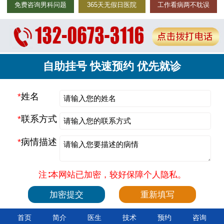
免费咨询男科问题
365天无假日医院
工作看病两不耽误
自助挂号 快速预约 优先就诊
*
姓名
*
联系方式
*
病情描述
注∶本网站已加密，较好保障个人隐私。
首页
简介
医生
技术
预约
咨询