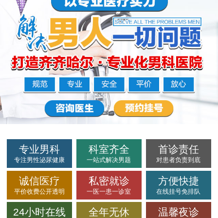
专业男科
科室齐全
首诊责任
专注男性泌尿健康
一站式解决男题
对患者负责到底
诚信医疗
私密就诊
方便快捷
平价收费公开透明
一医一患一诊室
在线挂号免排队
24小时在线
全年无休
温馨夜诊