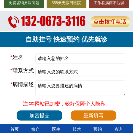
免费咨询男科问题
365天无假日医院
工作看病两不耽误
自助挂号 快速预约 优先就诊
*
姓名
*
联系方式
*
病情描述
注∶本网站已加密，较好保障个人隐私。
首页
简介
医生
技术
预约
咨询