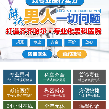
专业男科
科室齐全
首诊责任
专注男性泌尿健康
一站式解决男题
对患者负责到底
诚信医疗
私密就诊
方便快捷
平价收费公开透明
一医一患一诊室
在线挂号免排队
24小时在线
全年无休
温馨夜诊