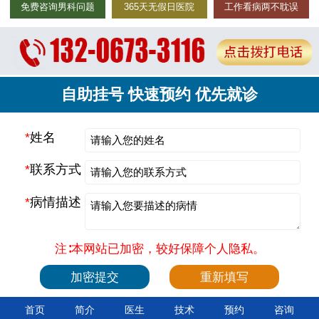
免费咨询男科问题
365天无假日医院
工作看病两不耽误
自助挂号 快速预约 优先就诊
*
姓名
*
联系方式
*
病情描述
注∶本网站已加密，较好保障个人隐私。
首页
简介
医生
技术
预约
咨询