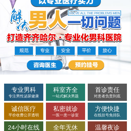
专业男科
科室齐全
首诊责任
专注男性泌尿健康
一站式解决男题
对患者负责到底
诚信医疗
私密就诊
方便快捷
平价收费公开透明
一医一患一诊室
在线挂号免排队
24小时在线
全年无休
温馨夜诊