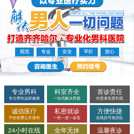
专业男科
科室齐全
首诊责任
专注男性泌尿健康
一站式解决男题
对患者负责到底
诚信医疗
私密就诊
方便快捷
平价收费公开透明
一医一患一诊室
在线挂号免排队
24小时在线
全年无休
温馨夜诊