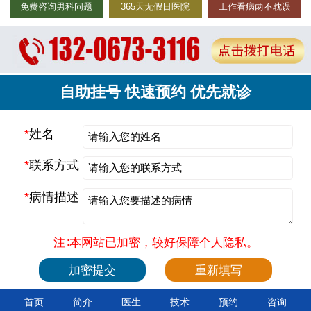
免费咨询男科问题
365天无假日医院
工作看病两不耽误
自助挂号 快速预约 优先就诊
*
姓名
*
联系方式
*
病情描述
注∶本网站已加密，较好保障个人隐私。
首页
简介
医生
技术
预约
咨询