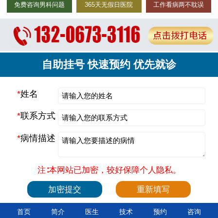
免费咨询男科问题
365天无假日医院
工作看病两不耽误
自助挂号 快速预约 优先就诊
*
姓名
*
联系方式
*
病情描述
注∶本网站已加密，较好保障个人隐私。
首页
简介
医生
技术
预约
咨询