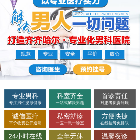
专业男科
科室齐全
首诊责任
专注男性泌尿健康
一站式解决男题
对患者负责到底
诚信医疗
私密就诊
方便快捷
平价收费公开透明
一医一患一诊室
在线挂号免排队
24小时在线
全年无休
温馨夜诊