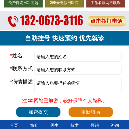
免费咨询男科问题
365天无假日医院
工作看病两不耽误
自助挂号 快速预约 优先就诊
*
姓名
*
联系方式
*
病情描述
注∶本网站已加密，较好保障个人隐私。
首页
简介
医生
技术
预约
咨询