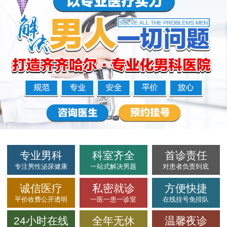
专业男科
科室齐全
首诊责任
专注男性泌尿健康
一站式解决男题
对患者负责到底
诚信医疗
私密就诊
方便快捷
平价收费公开透明
一医一患一诊室
在线挂号免排队
24小时在线
全年无休
温馨夜诊