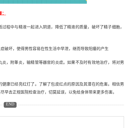
害：
过程中与精液一起进入阴道，降低了精液的质量，破坏了精子细胞，
症破坏，使得男性容易在性生活中早泄，继而导致阳痿的产生
炎，附睾炎，输精管等器官的炎症。如果不及时有效地治疗，将对男
健康已经亮红灯了。了解了包皮红点的原因及其潜在的危害。相信男
该尽早去正规医院检查治疗，切莫延误，以免给身体带来更多伤害。
END