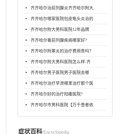
•
齐齐哈尔治前列腺炎齐齐哈尔附大
男科医院挺好的
•
齐齐哈尔哪家医院包皮龟头炎治的
好？齐齐哈尔附大男科医院
•
齐齐哈尔附大男科医院12年品牌
名医汇聚专注男科病诊疗
•
齐齐哈尔看前列腺疾病哪家好?
•
齐齐哈尔附睾炎的治疗费用贵吗？
•
齐齐哈尔附大男科医院怎么样-齐
齐哈尔附大男科医院
•
齐齐哈尔男子医院男子医院去哪
看?
•
齐齐哈尔治疗早泄哪里治疗那个医
院?
•
齐齐哈尔好的治疗阳痿医院?
•
齐齐哈尔市男科医院【万千患者依
赖】齐齐哈尔附大男科医院
症状百科
/Encyclopedia