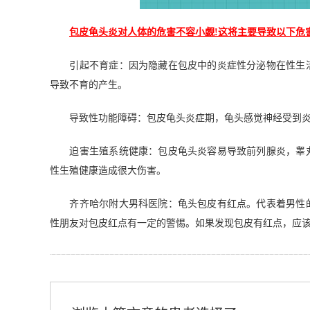
包皮龟头炎对人体的危害不容小觑!这将主要导致以下危
引起不育症：因为隐藏在包皮中的炎症性分泌物在性生活
导致不育的产生。
导致性功能障碍：包皮龟头炎症期，龟头感觉神经受到炎
迫害生殖系统健康：包皮龟头炎容易导致前列腺炎，睾丸
性生殖健康造成很大伤害。
齐齐哈尔附大男科医院：龟头包皮有红点。代表着男性的
性朋友对包皮红点有一定的警惕。如果发现包皮有红点，应