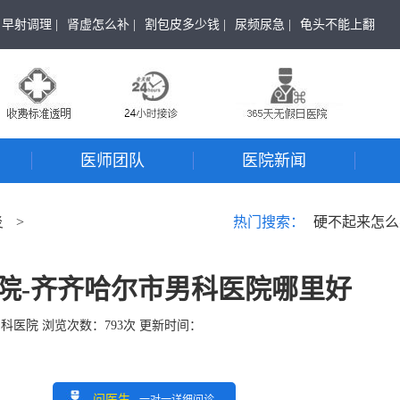
早射调理 |
肾虚怎么补 |
割包皮多少钱 |
尿频尿急 |
龟头不能上翻
医师团队
医院新闻
炎
>
热门搜索：
硬不起来怎么
院-齐齐哈尔市男科医院哪里好
男科医院
浏览次数：
793
次 更新时间：
问医生