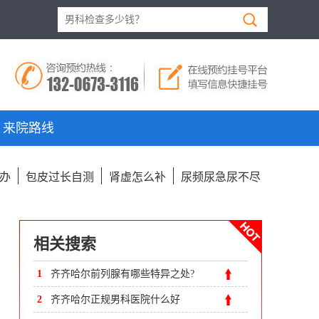
来院路线
办
包皮过长自测
肾虚怎么补
尿频尿急尿不尽
相关搜索
1
齐齐哈尔前列腺有哪些特异之处?
2
齐齐哈尔正规男科医院什么好