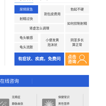
尿频尿急
勃起不硬
割包皮费用
射精过快
如何控制射精
肾虚怎么调理
龟头敏感
小便发黄
阴茎多长
泡沫状
算正常
龟头流脓
点击
有症状、疾病，免费问
咨询
在线咨询
无精症
保健常识
静脉曲张
男性营养