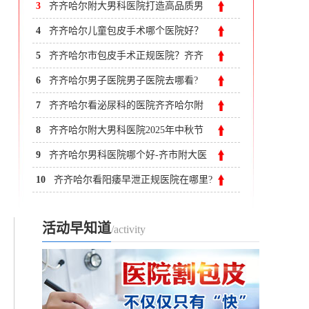
3
齐齐哈尔附大男科医院打造高品质男
科品牌-齐齐哈尔治疗前列腺炎价格
4
齐齐哈尔儿童包皮手术哪个医院好？
齐齐哈尔附大男科医院
5
齐齐哈尔市包皮手术正规医院？齐齐
哈尔附大男科医院
6
齐齐哈尔男子医院男子医院去哪看?
7
齐齐哈尔看泌尿科的医院齐齐哈尔附
大男科医院
8
齐齐哈尔附大男科医院2025年中秋节
国庆节不放假,专家正常接诊
9
齐齐哈尔男科医院哪个好-齐市附大医
院男科
10
齐齐哈尔看阳痿早泄正规医院在哪里?
齐齐哈尔附大男科医院
活动早知道
/activity