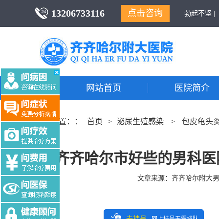
13206733116
点击咨询
勃起不坚 |
网站首页
医院简介
当前位置：：
首页
>
泌尿生殖感染
>
包皮龟头
齐齐哈尔市好些的男科医
文章来源：
齐齐哈尔附大
去挂号