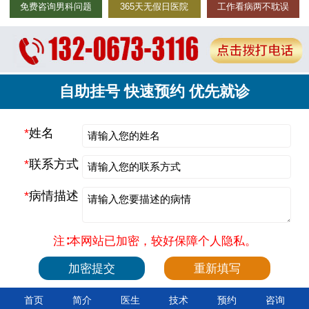
免费咨询男科问题
365天无假日医院
工作看病两不耽误
自助挂号 快速预约 优先就诊
*
姓名
*
联系方式
*
病情描述
注∶本网站已加密，较好保障个人隐私。
首页
简介
医生
技术
预约
咨询