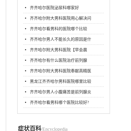
•
齐齐哈尔医院泌尿科哪家好
•
齐齐哈尔附大男科医院用心解决问
题方便患者
•
齐齐哈尔看男科的医院哪个比较
好?哪家男科医院好
•
齐齐哈尔男人不能长久的原因是什
么呢?
•
齐齐哈尔附大男科医院【早会晨
考】护理抢救知识考试
•
齐齐哈尔有什么医院治疗前列腺
炎?
•
齐齐哈尔附大男科医院奉献高精医
疗,解决男性疾病难题!
•
黑龙江齐齐哈尔男科医院哪里比较
好
•
齐齐哈尔男人小腹痛苦是前列腺炎
的概率多大?
•
齐齐哈尔看男科哪个医院比较好?
齐齐哈尔附大男科医院
症状百科
/Encyclopedia