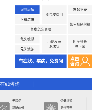
尿频尿急
勃起不硬
割包皮费用
射精过快
如何控制射精
肾虚怎么调理
龟头敏感
小便发黄
阴茎多长
泡沫状
算正常
龟头流脓
点击
有症状、疾病，免费问
咨询
在线咨询
无精症
保健常识
静脉曲张
男性营养