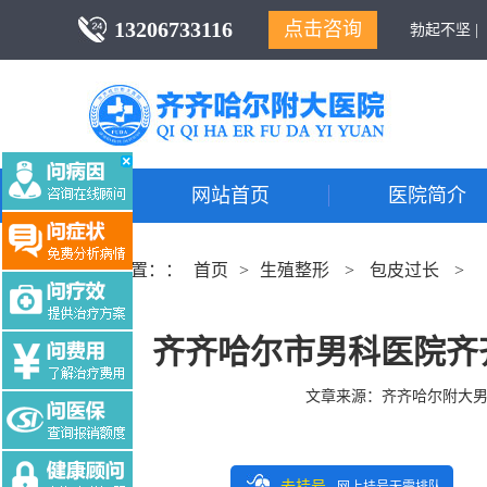
13206733116
点击咨询
勃起不坚 |
网站首页
医院简介
当前位置：：
首页
>
生殖整形
>
包皮过长
>
齐齐哈尔市男科医院齐
文章来源：
齐齐哈尔附大
去挂号