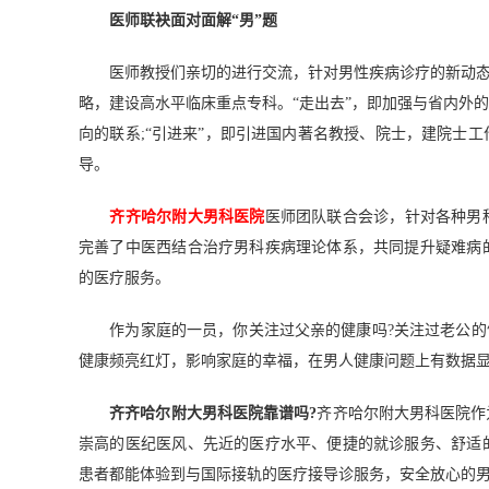
医师联袂面对面解“男”题
医师教授们亲切的进行交流，针对男性疾病诊疗的新动态进
略，建设高水平临床重点专科。“走出去”，即加强与省内外
向的联系;“引进来”，即引进国内著名教授、院士，建院士
导。
齐齐哈尔附大男科医院
医师团队联合会诊，针对各种男
完善了中医西结合治疗男科疾病理论体系，共同提升疑难病
的医疗服务。
作为家庭的一员，你关注过父亲的健康吗?关注过老公的健
健康频亮红灯，影响家庭的幸福，在男人健康问题上有数据
齐齐哈尔附大男科医院靠谱吗?
齐齐哈尔附大男科医院作
崇高的医纪医风、先近的医疗水平、便捷的就诊服务、舒适
患者都能体验到与国际接轨的医疗接导诊服务，安全放心的