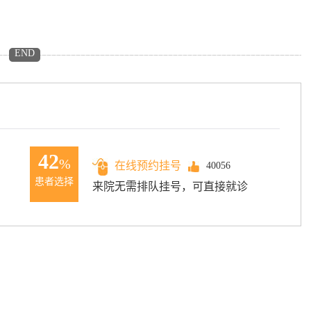
END
42
%
在线预约挂号
40056
患者选择
来院无需排队挂号，可直接就诊