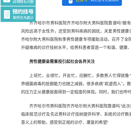
网上挂号无需排队
Tag:$tag
齐齐哈尔市男科医院齐齐哈尔附大男科医院靠谱吗?据有关
风险远高于女性外，还受到男科疾病的困扰，关爱男性健康
齐哈尔附大男科医院秋季男性健康专项援助活动，召开了全
升疑难病的诊疗技树水平，给男科患者营造一个和谐、健康、
男性健康亟需重视引起社会各界关注
上班忙，业绩忙，开会忙，应酬忙，多数男人忙得就像个
界细菌病毒的抵御能力也随之减弱，很多疾病“趁虚而入”。
的压力正从健康层面得到一定程度的体现。同时，我们也呼
齐齐哈尔市男科医院齐齐哈尔附大男科医院靠谱吗?此次
临床规范诊疗及先近男科诊疗技树提供科学、系统的诊疗数
意义上的帮助，感受到正规的诊疗、康复的希望!