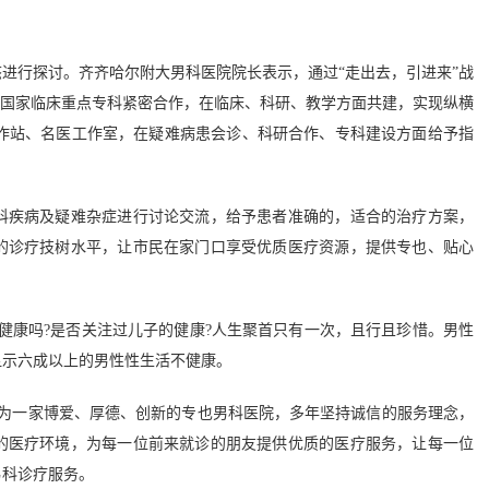
行探讨。齐齐哈尔附大男科医院院长表示，通过“走出去，引进来”战
的国家临床重点专科紧密合作，在临床、科研、教学方面共建，实现纵横
工作站、名医工作室，在疑难病患会诊、科研合作、专科建设方面给予指
科疾病及疑难杂症进行讨论交流，给予患者准确的，适合的治疗方案，
的诊疗技树水平，让市民在家门口享受优质医疗资源，提供专也、贴心
康吗?是否关注过儿子的健康?人生聚首只有一次，且行且珍惜。男性
显示六成以上的男性性生活不健康。
为一家博爱、厚德、创新的专也男科医院，多年坚持诚信的服务理念，
的医疗环境，为每一位前来就诊的朋友提供优质的医疗服务，让每一位
男科诊疗服务。