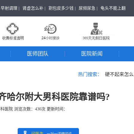
早射调理 |
肾虚怎么补 |
割包皮多少钱 |
尿频尿急 |
龟头不能上翻
医师团队
医院新闻
热门搜索：
硬不起来怎么
齐哈尔附大男科医院靠谱吗?
男科医院
浏览次数：
430
次 更新时间：
问医生