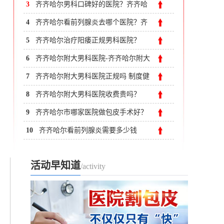
科医院」收费正规
3
齐齐哈尔男科口碑好的医院？齐齐哈
尔附大男科医院男科是正规的吗？
4
齐齐哈尔看前列腺炎去哪个医院？齐
齐哈尔附大男科医院
5
齐齐哈尔治疗阳痿正规男科医院？
6
齐齐哈尔附大男科医院-齐齐哈尔附大
男科医院咨询
7
齐齐哈尔附大男科医院正规吗 制度健
全,收费合理
8
齐齐哈尔附大男科医院收费贵吗？
9
齐齐哈尔市哪家医院做包皮手术好？
齐齐哈尔附大男科医院
10
齐齐哈尔看前列腺炎需要多少钱
活动早知道
/activity