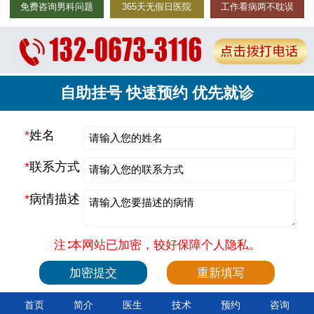
免费咨询男科问题
365天无假日医院
工作看病两不耽误
自助挂号 快速预约 优先就诊
*
姓名
*
联系方式
*
病情描述
注∶本网站已加密，较好保障个人隐私。
首页
简介
医生
技术
预约
咨询