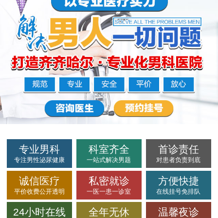
专业男科
科室齐全
首诊责任
专注男性泌尿健康
一站式解决男题
对患者负责到底
诚信医疗
私密就诊
方便快捷
平价收费公开透明
一医一患一诊室
在线挂号免排队
24小时在线
全年无休
温馨夜诊