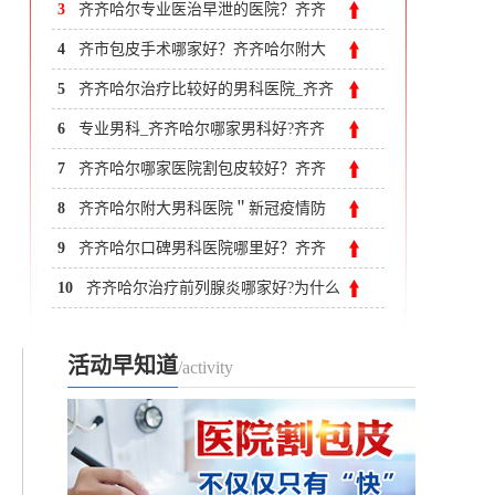
尔附大男科医院
3
齐齐哈尔专业医治早泄的医院？齐齐
哈尔附大男科医院
4
齐市包皮手术哪家好？齐齐哈尔附大
男科医院
5
齐齐哈尔治疗比较好的男科医院_齐齐
哈尔附大男科医院
6
专业男科_齐齐哈尔哪家男科好?齐齐
哈尔专业男科医院
7
齐齐哈尔哪家医院割包皮较好？齐齐
哈尔附大男科医院
8
齐齐哈尔附大男科医院＂新冠疫情防
控＂与＂正常诊疗＂两不误
9
齐齐哈尔口碑男科医院哪里好？齐齐
哈尔附大男科医院
10
齐齐哈尔治疗前列腺炎哪家好?为什么
会有前列腺炎呢?
活动早知道
/activity