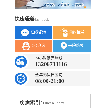
快速通道
/fast-track
在线咨询
预约挂号
QQ咨询
来院路线
24小时健康热线
13206733116
全年无假日医院
08:00-21:00
疾病索引/
Disease index