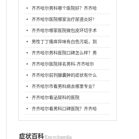
•
齐齐哈尔男科哪个医院好？齐齐哈
尔附大男科医院
•
齐齐哈尔医院哪家治疗尿道炎好?
•
齐齐哈尔哪家医院做包皮环切手术
好?齐齐哈尔附大男科医院
•
​男性丁丁瘙痒异味有白色污垢，到
齐齐哈尔哪家医院治疗​
•
齐齐哈尔男科医院口碑怎么样？男
科医院如何选择呢？
•
齐齐哈尔医院排名男科-齐齐哈尔
治前列腺炎哪家医院可以好
•
齐齐哈尔前列腺囊肿的症状有什么
呢?
•
齐齐哈尔市看男科病去哪里专业？
齐齐哈尔附大男科医院
•
齐齐哈尔看泌尿科的医院
•
齐齐哈尔看男科口碑医院？齐齐哈
尔附大男科医院收费正规吗
症状百科
/Encyclopedia