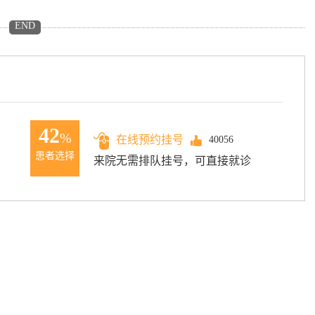
END
42
%
在线预约挂号
40056
患者选择
来院无需排队挂号，可直接就诊