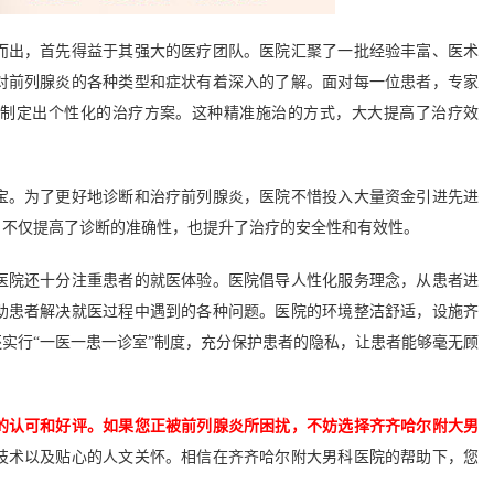
出，首先得益于其强大的医疗团队。医院汇聚了一批经验丰富、医术
对前列腺炎的各种类型和症状有着深入的了解。面对每一位患者，专家
而制定出个性化的治疗方案。这种精准施治的方式，大大提高了治疗效
。为了更好地诊断和治疗前列腺炎，医院不惜投入大量资金引进先进
，不仅提高了诊断的准确性，也提升了治疗的安全性和有效性。
院还十分注重患者的就医体验。医院倡导人性化服务理念，从患者进
助患者解决就医过程中遇到的各种问题。医院的环境整洁舒适，设施齐
实行“一医一患一诊室”制度，充分保护患者的隐私，让患者能够毫无顾
的认可和好评。如果您正被前列腺炎所困扰，不妨选择齐齐哈尔附大男
技术以及贴心的人文关怀。相信在齐齐哈尔附大男科医院的帮助下，您