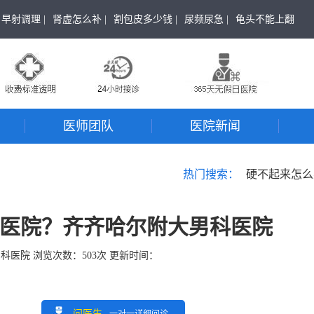
早射调理 |
肾虚怎么补 |
割包皮多少钱 |
尿频尿急 |
龟头不能上翻
医师团队
医院新闻
热门搜索：
硬不起来怎么
医院？齐齐哈尔附大男科医院
男科医院
浏览次数：
503
次 更新时间：
问医生