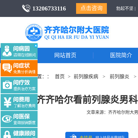
13206733116
点击咨询
勃起不坚 |
网站首页
医院简介
当前位置：：
首页
>
前列腺疾病
>
前列腺炎
>
齐齐哈尔看前列腺炎男科
文章来源：
齐齐哈尔附大
去挂号