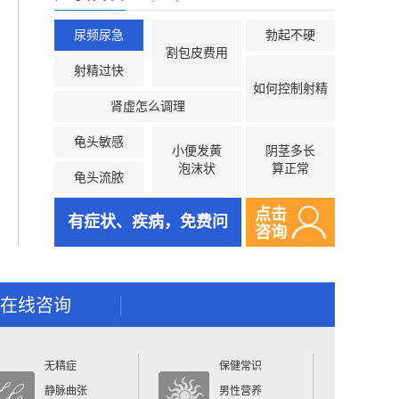
尿频尿急
勃起不硬
割包皮费用
射精过快
如何控制射精
肾虚怎么调理
龟头敏感
小便发黄
阴茎多长
泡沫状
算正常
龟头流脓
点击
有症状、疾病，免费问
咨询
在线咨询
无精症
保健常识
静脉曲张
男性营养