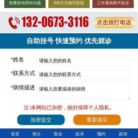
免费咨询男科问题
365天无假日医院
工作看病两不耽误
自助挂号 快速预约 优先就诊
*
姓名
*
联系方式
*
病情描述
注∶本网站已加密，较好保障个人隐私。
首页
简介
医生
技术
预约
咨询