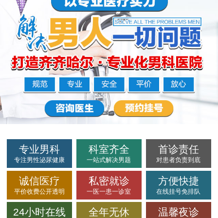
专业男科
科室齐全
首诊责任
专注男性泌尿健康
一站式解决男题
对患者负责到底
诚信医疗
私密就诊
方便快捷
平价收费公开透明
一医一患一诊室
在线挂号免排队
24小时在线
全年无休
温馨夜诊