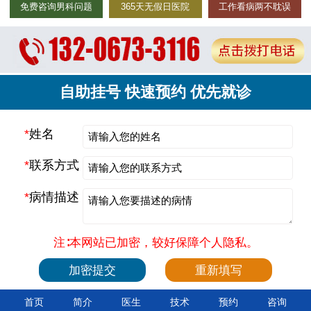
免费咨询男科问题
365天无假日医院
工作看病两不耽误
自助挂号 快速预约 优先就诊
*
姓名
*
联系方式
*
病情描述
注∶本网站已加密，较好保障个人隐私。
首页
简介
医生
技术
预约
咨询