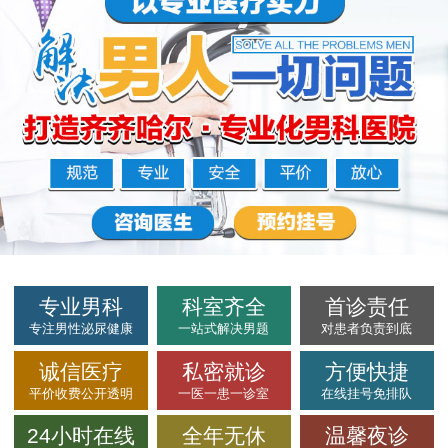
专业男科
科室齐全
首诊责任
专注男性泌尿健康
一站式解决男题
对患者负责到底
诚信医疗
私密就诊
方便快捷
平价收费公开透明
一医一患一诊室
在线挂号免排队
24小时在线
全年无休
温馨夜诊