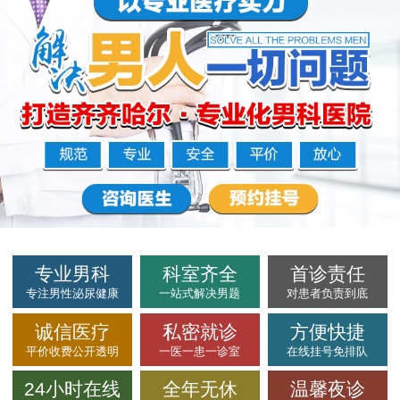
专业男科
科室齐全
首诊责任
专注男性泌尿健康
一站式解决男题
对患者负责到底
诚信医疗
私密就诊
方便快捷
平价收费公开透明
一医一患一诊室
在线挂号免排队
24小时在线
全年无休
温馨夜诊