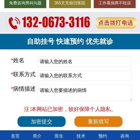
免费咨询男科问题
365天无假日医院
工作看病两不耽误
自助挂号 快速预约 优先就诊
*
姓名
*
联系方式
*
病情描述
注∶本网站已加密，较好保障个人隐私。
首页
简介
医生
技术
预约
咨询