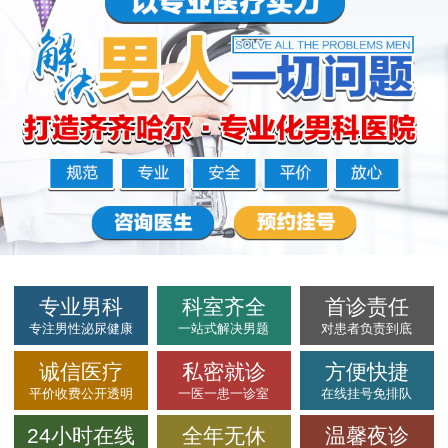
专业男科
科室齐全
首诊责任
专注男性泌尿健康
一站式解决男题
对患者负责到底
诚信医疗
私密就诊
方便快捷
平价收费公开透明
一医一患一诊室
在线挂号免排队
24小时在线
全年无休
温馨夜诊