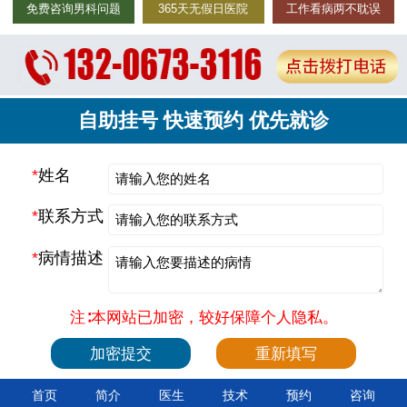
免费咨询男科问题
365天无假日医院
工作看病两不耽误
自助挂号 快速预约 优先就诊
*
姓名
*
联系方式
*
病情描述
注∶本网站已加密，较好保障个人隐私。
首页
简介
医生
技术
预约
咨询