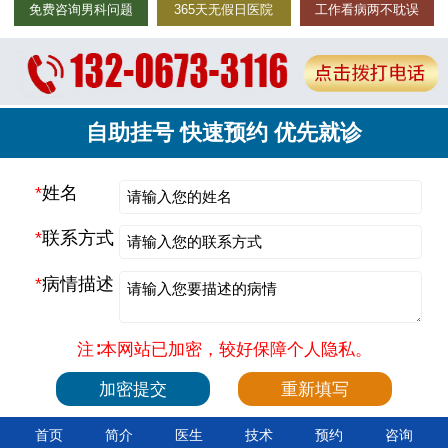
免费咨询男科问题
365天无假日医院
工作看病两不耽误
自助挂号 快速预约 优先就诊
*
姓名
*
联系方式
*
病情描述
注∶本网站已加密，较好保障个人隐私。
首页
简介
医生
技术
预约
咨询