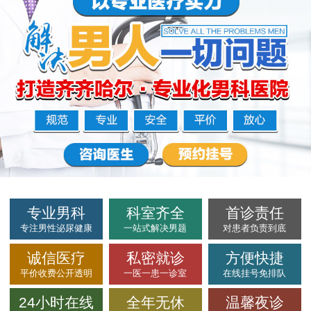
专业男科
科室齐全
首诊责任
专注男性泌尿健康
一站式解决男题
对患者负责到底
诚信医疗
私密就诊
方便快捷
平价收费公开透明
一医一患一诊室
在线挂号免排队
24小时在线
全年无休
温馨夜诊