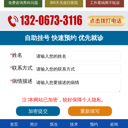
免费咨询男科问题
365天无假日医院
工作看病两不耽误
自助挂号 快速预约 优先就诊
*
姓名
*
联系方式
*
病情描述
注∶本网站已加密，较好保障个人隐私。
首页
简介
医生
技术
预约
咨询