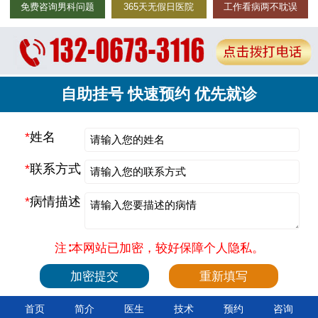
免费咨询男科问题
365天无假日医院
工作看病两不耽误
自助挂号 快速预约 优先就诊
*
姓名
*
联系方式
*
病情描述
注∶本网站已加密，较好保障个人隐私。
首页
简介
医生
技术
预约
咨询