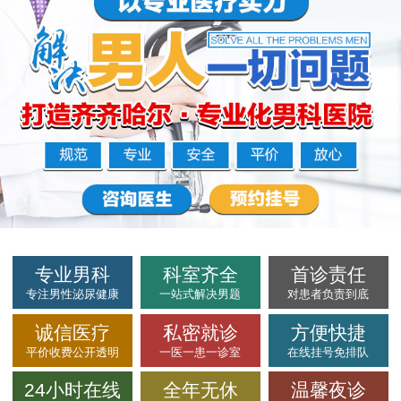
专业男科
科室齐全
首诊责任
专注男性泌尿健康
一站式解决男题
对患者负责到底
诚信医疗
私密就诊
方便快捷
平价收费公开透明
一医一患一诊室
在线挂号免排队
24小时在线
全年无休
温馨夜诊