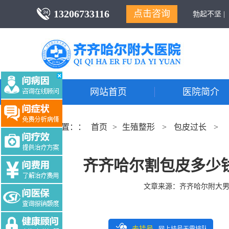
13206733116
点击咨询
勃起不坚 |
网站首页
医院简介
当前位置：：
首页
>
生殖整形
>
包皮过长
>
齐齐哈尔割包皮多少
文章来源：
齐齐哈尔附大
去挂号