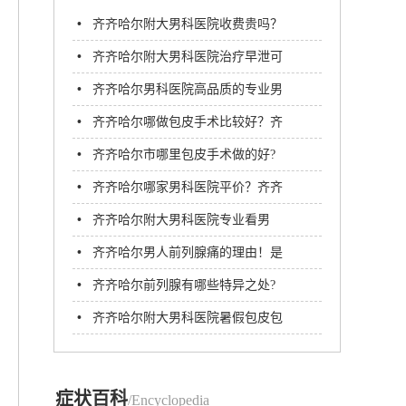
•
齐齐哈尔附大男科医院收费贵吗？
•
齐齐哈尔附大男科医院治疗早泄可
靠吗？
•
齐齐哈尔男科医院高品质的专业男
科医院
•
齐齐哈尔哪做包皮手术比较好？齐
齐哈尔附大男科医院
•
齐齐哈尔市哪里包皮手术做的好?
包皮环切术后的注意事项
•
齐齐哈尔哪家男科医院平价？齐齐
哈尔男科医院哪家好啊?
•
齐齐哈尔附大男科医院专业看男
科!
•
齐齐哈尔男人前列腺痛的理由！是
什么惹火男人前列腺？
•
齐齐哈尔前列腺有哪些特异之处?
•
齐齐哈尔附大男科医院暑假包皮包
茎手术专项援助通知
症状百科
/Encyclopedia