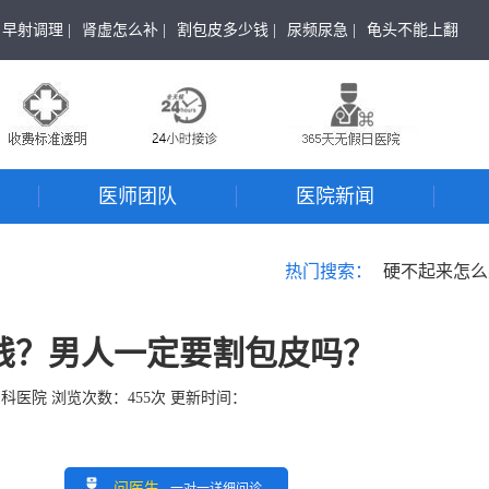
早射调理 |
肾虚怎么补 |
割包皮多少钱 |
尿频尿急 |
龟头不能上翻
医师团队
医院新闻
热门搜索：
硬不起来怎么
钱？男人一定要割包皮吗？
男科医院
浏览次数：
455
次 更新时间：
问医生