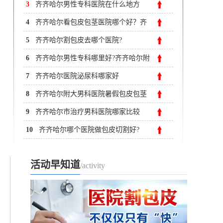
齐齐哈尔附大男科医院
3
齐齐哈尔男性专科医院在什么地方
4
齐齐哈尔看包皮包茎医院哪个好？齐
齐哈尔附大男科医院
5
齐齐哈尔割包皮去哪个医院?
6
齐齐哈尔男性专科哪里好?齐齐哈尔附
大男科医院
7
齐齐哈尔医院泌尿科哪家好
8
齐齐哈尔附大男科医院暑假包皮包茎
定点医院 儿童青少年减免300元
9
齐齐哈尔市治疗男科医院哪家比较
好？齐市附大医院男科
10
齐齐哈尔哪个医院做包皮切割好?
活动早知道
/activity