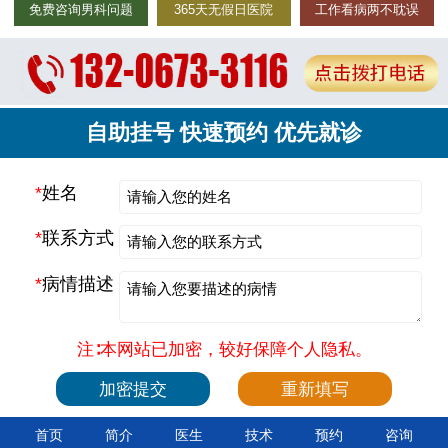
免费咨询男科问题
365天无假日医院
工作看病两不耽误
自助挂号 快速预约 优先就诊
*
姓名
*
联系方式
*
病情描述
注∶本网站已加密，较好保障个人隐私。
首页
简介
医生
技术
预约
咨询