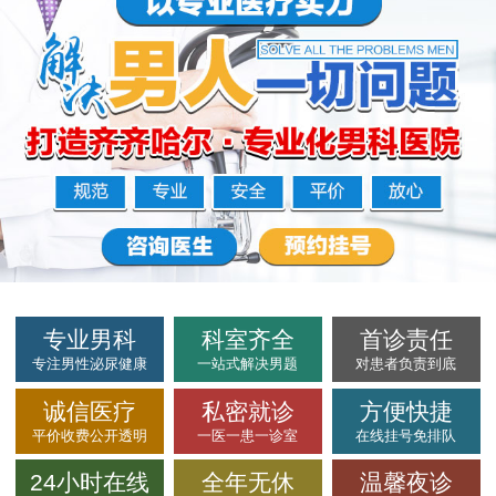
专业男科
科室齐全
首诊责任
专注男性泌尿健康
一站式解决男题
对患者负责到底
诚信医疗
私密就诊
方便快捷
平价收费公开透明
一医一患一诊室
在线挂号免排队
24小时在线
全年无休
温馨夜诊