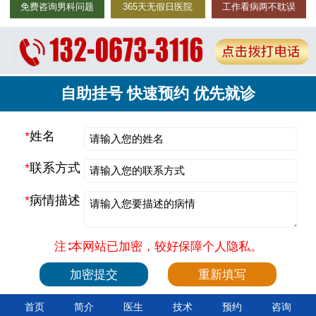
免费咨询男科问题
365天无假日医院
工作看病两不耽误
自助挂号 快速预约 优先就诊
*
姓名
*
联系方式
*
病情描述
注∶本网站已加密，较好保障个人隐私。
首页
简介
医生
技术
预约
咨询