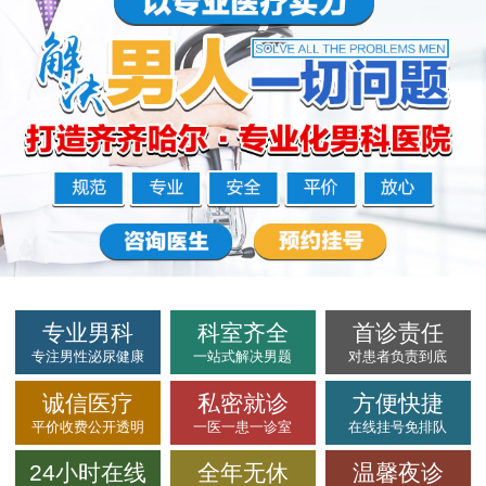
专业男科
科室齐全
首诊责任
专注男性泌尿健康
一站式解决男题
对患者负责到底
诚信医疗
私密就诊
方便快捷
平价收费公开透明
一医一患一诊室
在线挂号免排队
24小时在线
全年无休
温馨夜诊