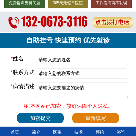
免费咨询男科问题
365天无假日医院
工作看病两不耽误
自助挂号 快速预约 优先就诊
*
姓名
*
联系方式
*
病情描述
注∶本网站已加密，较好保障个人隐私。
首页
简介
医生
技术
预约
咨询