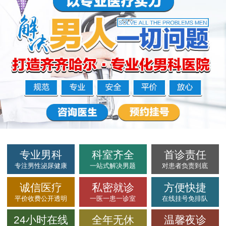
专业男科
科室齐全
首诊责任
专注男性泌尿健康
一站式解决男题
对患者负责到底
诚信医疗
私密就诊
方便快捷
平价收费公开透明
一医一患一诊室
在线挂号免排队
24小时在线
全年无休
温馨夜诊