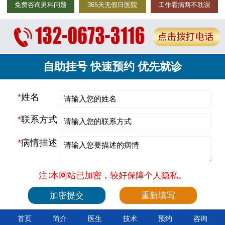
免费咨询男科问题
365天无假日医院
工作看病两不耽误
自助挂号 快速预约 优先就诊
*
姓名
*
联系方式
*
病情描述
注∶本网站已加密，较好保障个人隐私。
首页
简介
医生
技术
预约
咨询