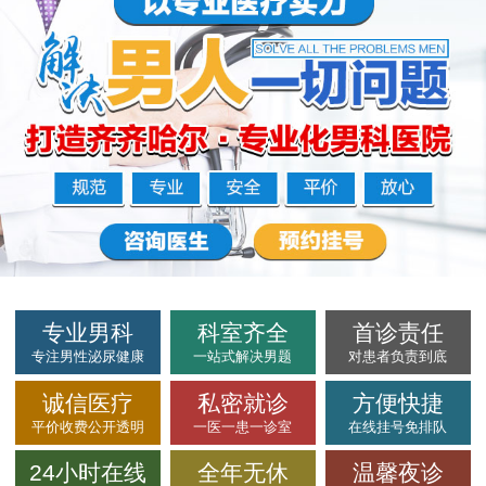
专业男科
科室齐全
首诊责任
专注男性泌尿健康
一站式解决男题
对患者负责到底
诚信医疗
私密就诊
方便快捷
平价收费公开透明
一医一患一诊室
在线挂号免排队
24小时在线
全年无休
温馨夜诊