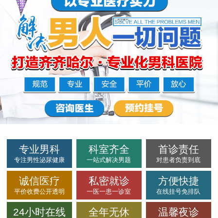
专业男科
科室齐全
首诊责任
专注男性泌尿健康
一站式解决男题
对患者负责到底
诚信医疗
私密就诊
方便快捷
平价收费公开透明
一医一患一诊室
在线挂号免排队
24小时在线
全年无休
温馨夜诊