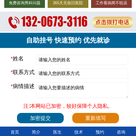
免费咨询男科问题
365天无假日医院
工作看病两不耽误
自助挂号 快速预约 优先就诊
*
姓名
*
联系方式
*
病情描述
注∶本网站已加密，较好保障个人隐私。
首页
简介
医生
技术
预约
咨询