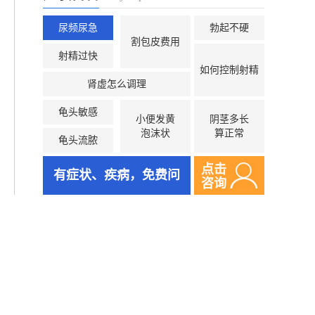
尿频尿急
勃起不硬
割包皮费用
射精过快
如何控制射精
肾虚怎么调理
龟头敏感
小便发黄
阴茎多长
泡沫状
算正常
龟头流脓
点击
有症状、疾病，免费问
咨询