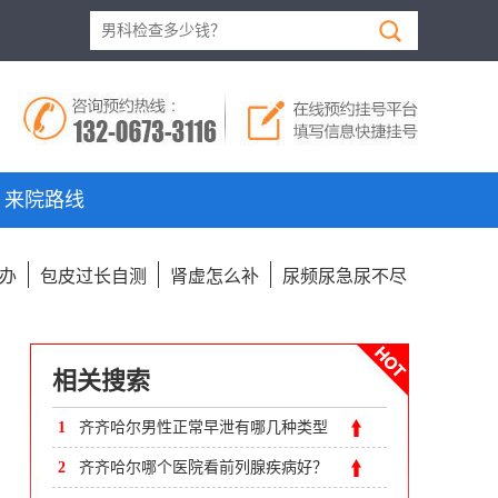
来院路线
办
包皮过长自测
肾虚怎么补
尿频尿急尿不尽
相关搜索
1
齐齐哈尔男性正常早泄有哪几种类型
呢?
2
齐齐哈尔哪个医院看前列腺疾病好？