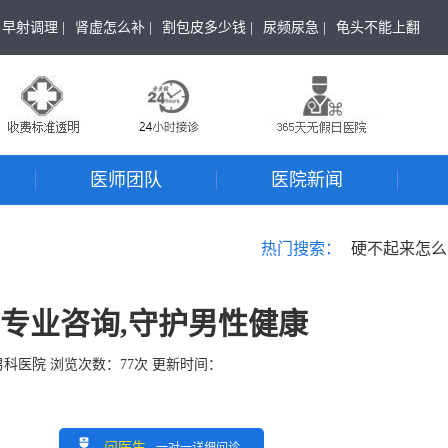
早射调理 |
肾虚怎么补 |
割包皮多少钱 |
尿频尿急 |
龟头不能上翻
医师团队
医院新闻
热门搜索：
硬不起来怎么
:专业咨询,守护男性健康
男科医院
浏览次数：
77
次 更新时间：
问医生