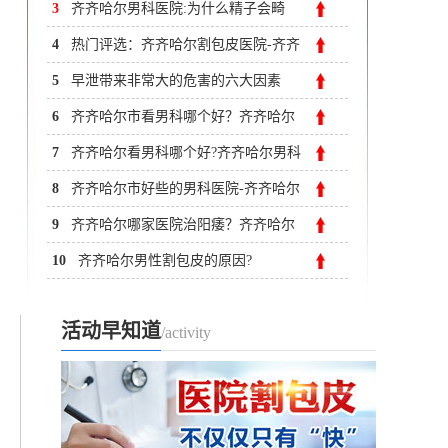
齐齐哈尔附大男科医院
3
齐齐哈尔男科医院:为什么精子会畸
形?
4
热门评选：齐齐哈尔割包皮医院-齐齐
哈尔附大男科医院节假日不休
5
早泄带来非常大的危害的六大因素
6
齐齐哈尔市看男科哪个好？齐齐哈尔
附大男科医院
7
齐齐哈尔看男科哪个好?齐齐哈尔男科
医院
8
齐齐哈尔市好些的男科医院-齐齐哈尔
市男科医院哪里好
9
齐齐哈尔哪家医院治阳痿？齐齐哈尔
附大男科医院
10
齐齐哈尔男性割包皮的原因?
活动早知道
/activity