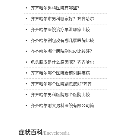
•
齐齐哈尔男科医院有哪些?
•
齐齐哈尔市男科哪家好？齐齐哈尔
男科医院哪个比较好
•
齐齐哈尔医院治疗早泄哪家比较
好？齐齐哈尔附大男科医院怎么
•
齐齐哈尔割包皮有哪几家医院比较
样？
好？齐齐哈尔割包皮哪家好
•
齐齐哈尔哪个医院割包皮比较好？
齐市附大医院
•
龟头脱皮是什么原因呢？齐齐哈尔
看男科哪家医院看的好
•
齐齐哈尔哪个医院看前列腺疾病
好？齐齐哈尔附大男科医院
•
齐齐哈尔哪个医院割包皮好?齐齐
哈尔附大男科医院
•
齐齐哈尔男科医院哪个医院比较
好?
•
齐齐哈尔附大男科医院有限公司简
介
症状百科
/Encyclopedia