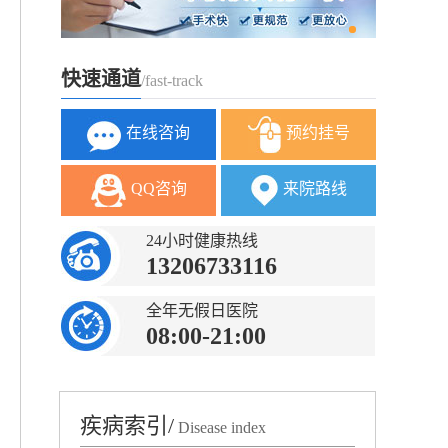
快速通道
/fast-track
在线咨询
预约挂号
QQ咨询
来院路线
24小时健康热线
13206733116
全年无假日医院
08:00-21:00
疾病索引/
Disease index