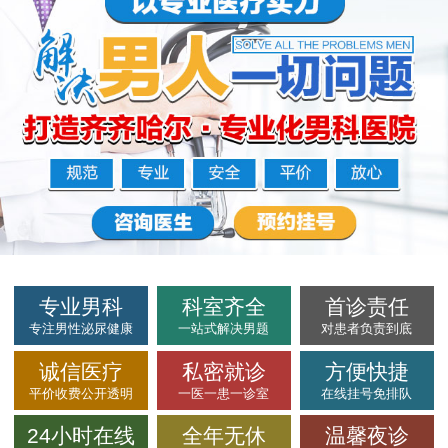
专业男科
科室齐全
首诊责任
专注男性泌尿健康
一站式解决男题
对患者负责到底
诚信医疗
私密就诊
方便快捷
平价收费公开透明
一医一患一诊室
在线挂号免排队
24小时在线
全年无休
温馨夜诊