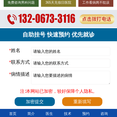
免费咨询男科问题
365天无假日医院
工作看病两不耽误
自助挂号 快速预约 优先就诊
*
姓名
*
联系方式
*
病情描述
注∶本网站已加密，较好保障个人隐私。
首页
简介
医生
技术
预约
咨询