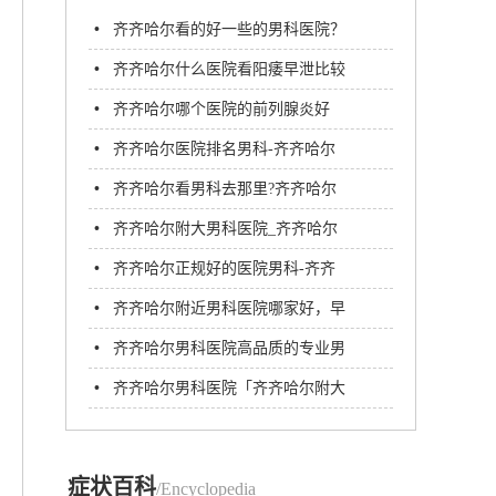
•
齐齐哈尔看的好一些的男科医院？
齐齐哈尔附大男科医院
•
齐齐哈尔什么医院看阳痿早泄比较
好呢?
•
齐齐哈尔哪个医院的前列腺炎好
•
齐齐哈尔医院排名男科-齐齐哈尔
治前列腺炎哪家医院可以好
•
齐齐哈尔看男科去那里?齐齐哈尔
那个男科医院?
•
齐齐哈尔附大男科医院_齐齐哈尔
治疗阳痿去哪家医院
•
齐齐哈尔正规好的医院男科-齐齐
哈尔治性功能障碍
•
齐齐哈尔附近男科医院哪家好，早
泄到齐齐哈尔哪家男科医院治疗好​
•
齐齐哈尔男科医院高品质的专业男
科医院
•
齐齐哈尔男科医院「齐齐哈尔附大
男科医院」收费正规
症状百科
/Encyclopedia