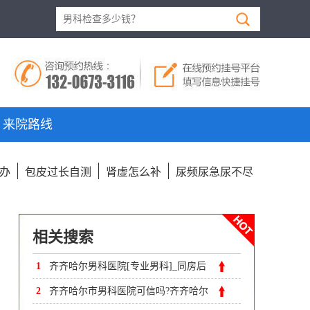
来院路线
办
包皮过长自测
肾虚怎么补
尿频尿急尿不尽
相关搜索
1
齐齐哈尔男科医院[专业男科]_同房后
龟头痒？怎么回事？
2
齐齐哈尔市男科医院可信吗?齐齐哈尔