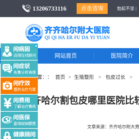
13206733116
点击咨询
勃起不坚 |
网站首页
医院简介
当前位置：：
首页
>
生殖整形
>
包皮过长
>
齐齐哈尔割包皮哪里医院比
文章来源：
齐齐哈尔附大