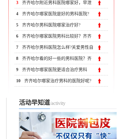
正规的泌尿外科[推荐]
3
齐齐哈尔附近男科医院哪家好，早泄
到齐齐哈尔哪家男科医院治疗好​
4
齐齐哈尔哪家医院是好的男科医院?
5
齐齐哈尔男科医院哪家治疗好?
6
齐齐哈尔哪家医院男科比较好？齐齐
哈尔附大男科医院
7
齐齐哈尔男科医院怎么样?关爱男性自
身健康
8
齐齐哈尔看的好一些的男科医院？齐
齐哈尔附大男科医院
9
齐齐哈尔哪家医院更适合治疗男科
病？
10
齐齐哈尔哪家治疗男科的医院好呢?
活动早知道
/activity