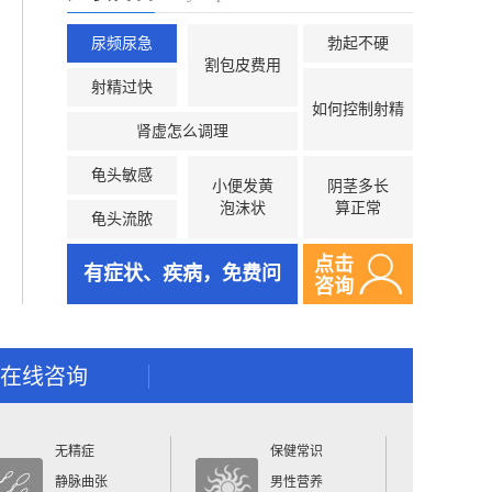
尿频尿急
勃起不硬
割包皮费用
射精过快
如何控制射精
肾虚怎么调理
龟头敏感
小便发黄
阴茎多长
泡沫状
算正常
龟头流脓
点击
有症状、疾病，免费问
咨询
在线咨询
无精症
保健常识
静脉曲张
男性营养