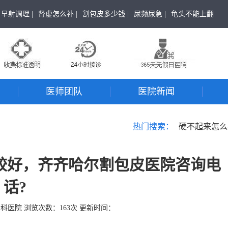
早射调理 |
肾虚怎么补 |
割包皮多少钱 |
尿频尿急 |
龟头不能上翻
医师团队
医院新闻
热门搜索：
硬不起来怎么
较好，齐齐哈尔割包皮医院咨询电
话?
男科医院
浏览次数：
163
次 更新时间：