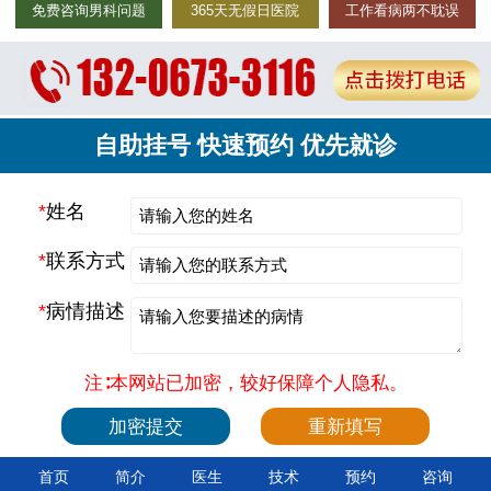
免费咨询男科问题
365天无假日医院
工作看病两不耽误
自助挂号 快速预约 优先就诊
*
姓名
*
联系方式
*
病情描述
注∶本网站已加密，较好保障个人隐私。
首页
简介
医生
技术
预约
咨询