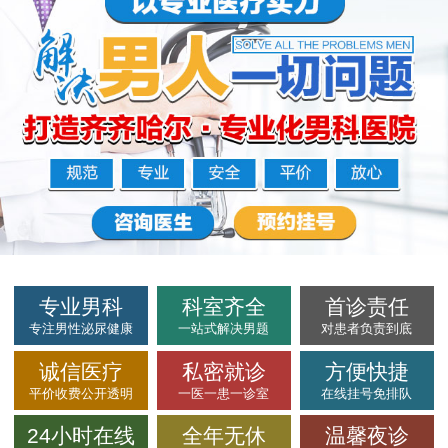
专业男科
科室齐全
首诊责任
专注男性泌尿健康
一站式解决男题
对患者负责到底
诚信医疗
私密就诊
方便快捷
平价收费公开透明
一医一患一诊室
在线挂号免排队
24小时在线
全年无休
温馨夜诊