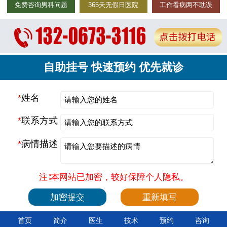
免费咨询男科问题
365天无假日医院
工作看病两不耽误
自助挂号 快速预约 优先就诊
*
姓名
*
联系方式
*
病情描述
注∶本网站已加密，较好保障个人隐私。
首页
简介
医生
技术
预约
咨询