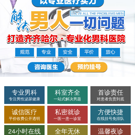
专业男科
科室齐全
首诊责任
专注男性泌尿健康
一站式解决男题
对患者负责到底
诚信医疗
私密就诊
方便快捷
平价收费公开透明
一医一患一诊室
在线挂号免排队
24小时在线
全年无休
温馨夜诊