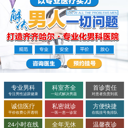
专业男科
科室齐全
首诊责任
专注男性泌尿健康
一站式解决男题
对患者负责到底
诚信医疗
私密就诊
方便快捷
平价收费公开透明
一医一患一诊室
在线挂号免排队
24小时在线
全年无休
温馨夜诊