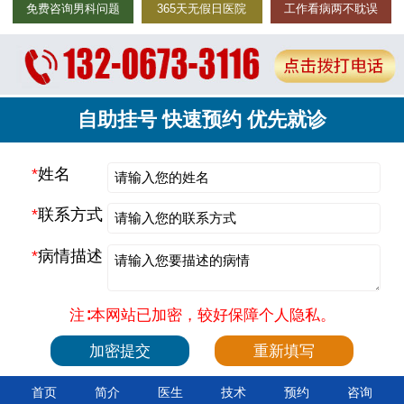
免费咨询男科问题
365天无假日医院
工作看病两不耽误
自助挂号 快速预约 优先就诊
*
姓名
*
联系方式
*
病情描述
注∶本网站已加密，较好保障个人隐私。
首页
简介
医生
技术
预约
咨询