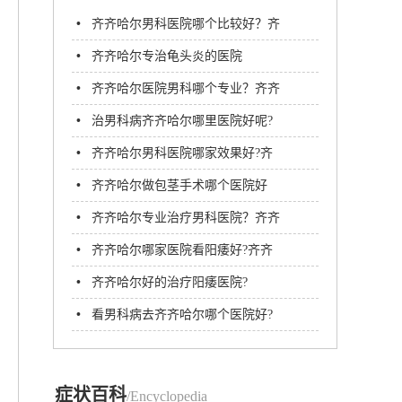
•
齐齐哈尔男科医院哪个比较好？齐
齐哈尔男科医院
•
齐齐哈尔专治龟头炎的医院
•
齐齐哈尔医院男科哪个专业？齐齐
哈尔附大男科医院
•
治男科病齐齐哈尔哪里医院好呢?
•
齐齐哈尔男科医院哪家效果好?齐
齐哈尔附大男科医院正规吗
•
齐齐哈尔做包茎手术哪个医院好
[2022寒假割包皮价格表]
•
齐齐哈尔专业治疗男科医院？齐齐
哈尔附大男科医院
•
齐齐哈尔哪家医院看阳痿好?齐齐
哈尔附大男科医院
•
齐齐哈尔好的治疗阳痿医院?
•
看男科病去齐齐哈尔哪个医院好?
症状百科
/Encyclopedia