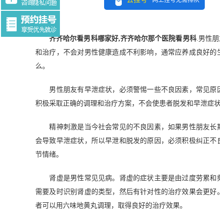
网上挂号无需排队
Tag:$tag
齐齐哈尔看男科哪家好,齐齐哈尔那个医院看男科
.男性
和治疗，不会对男性健康造成不利影响，通常应养成良好的
么。
男性朋友有早泄症状，必须警惕一些不良因素，常见原因
积极采取正确的调理和治疗方案，不会使患者脱发和早泄症
精神刺激是当今社会常见的不良因素，如果男性朋友长期
会导致早泄症状，所以早泄和脱发的原因，必须积极纠正不
节情绪。
肾虚是男性常见见病。肾虚的症状主要是由过度劳累和频
需要及时识别肾虚的类型，然后有针对性的治疗效果会更好
者可以用六味地黄丸调理，取得良好的治疗效果。