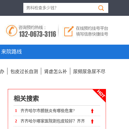
来院路线
办
包皮过长自测
肾虚怎么补
尿频尿急尿不尽
相关搜索
1
齐齐哈尔市膀胱炎有哪些危害?
2
齐齐哈尔哪家医院割包皮较好？齐齐