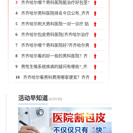
哈尔附大男科医院
3
齐齐哈尔哪个男科医院能治疗好包茎?
4
齐齐哈尔男科医院排名今日公布_齐齐
哈尔男科医院治早泄口碑？
5
齐齐哈尔附大男科医院一对一诊疗 贴
心服务专心专注
6
齐齐哈尔包皮男科医院[齐齐哈尔治疗
包皮手术费用多少
7
齐齐哈尔哪个男科医院好?齐齐哈尔男
科比较好的医院
8
齐齐哈尔看的好一些的男科医院？齐
齐哈尔附大男科医院
9
男性生殖系统疾病的疑问有哪些?_齐
齐哈尔附大男科医院
10
齐齐哈尔看男科费用哪家便宜？齐齐
哈尔附大男科医院
活动早知道
/activity