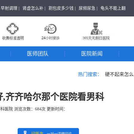
早射调理 |
肾虚怎么补 |
割包皮多少钱 |
尿频尿急 |
龟头不能上翻
医师团队
医院新闻
热门搜索：
硬不起来怎么
,齐齐哈尔那个医院看男科
男科医院
浏览次数：
684
次 更新时间：
问医生