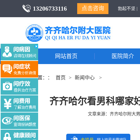
13206733116
点击咨询
勃起不坚 |
网站首页
医院简介
当前位置：：
首页
>
新闻中心
>
齐齐哈尔看男科哪家好
文章来源：
齐齐哈尔附大
去挂号