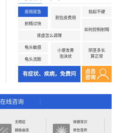
尿频尿急
勃起不硬
割包皮费用
射精过快
如何控制射精
肾虚怎么调理
龟头敏感
小便发黄
阴茎多长
泡沫状
算正常
龟头流脓
点击
有症状、疾病，免费问
咨询
在线咨询
无精症
保健常识
静脉曲张
男性营养