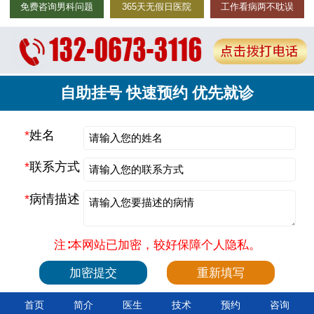
免费咨询男科问题
365天无假日医院
工作看病两不耽误
自助挂号 快速预约 优先就诊
*
姓名
*
联系方式
*
病情描述
注∶本网站已加密，较好保障个人隐私。
首页
简介
医生
技术
预约
咨询