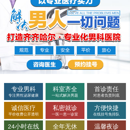
专业男科
科室齐全
首诊责任
专注男性泌尿健康
一站式解决男题
对患者负责到底
诚信医疗
私密就诊
方便快捷
平价收费公开透明
一医一患一诊室
在线挂号免排队
24小时在线
全年无休
温馨夜诊