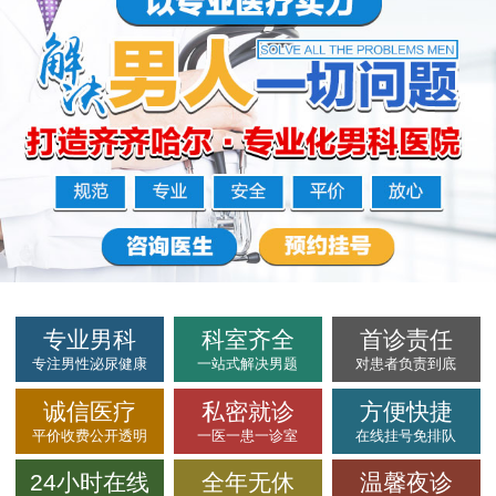
专业男科
科室齐全
首诊责任
专注男性泌尿健康
一站式解决男题
对患者负责到底
诚信医疗
私密就诊
方便快捷
平价收费公开透明
一医一患一诊室
在线挂号免排队
24小时在线
全年无休
温馨夜诊