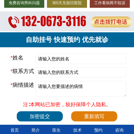
免费咨询男科问题
365天无假日医院
工作看病两不耽误
自助挂号 快速预约 优先就诊
*
姓名
*
联系方式
*
病情描述
注∶本网站已加密，较好保障个人隐私。
首页
简介
医生
技术
预约
咨询