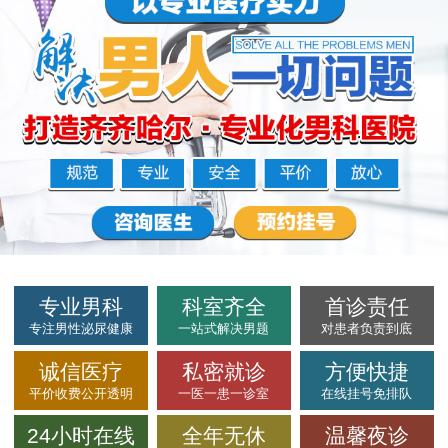
专业男科
科室齐全
首诊责任
专注男性泌尿健康
一站式解决男题
对患者负责到底
诚信医疗
私密就诊
方便快捷
平价收费公开透明
一医一患一诊室
在线挂号免排队
24小时在线
全年无休
温馨夜诊