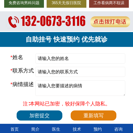
免费咨询男科问题
365天无假日医院
工作看病两不耽误
自助挂号 快速预约 优先就诊
*
姓名
*
联系方式
*
病情描述
注∶本网站已加密，较好保障个人隐私。
首页
简介
医生
技术
预约
咨询