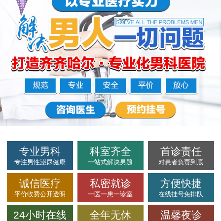
专业男科
科室齐全
首诊责任
专注男性泌尿健康
一站式解决男题
对患者负责到底
诚信医疗
私密就诊
方便快捷
平价收费公开透明
一医一患一诊室
在线挂号免排队
24小时在线
全年无休
温馨夜诊