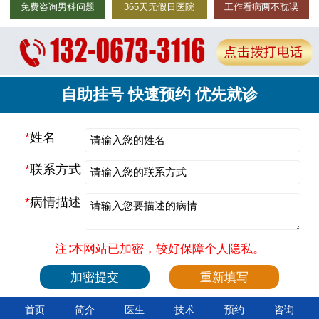
免费咨询男科问题
365天无假日医院
工作看病两不耽误
自助挂号 快速预约 优先就诊
*
姓名
*
联系方式
*
病情描述
注∶本网站已加密，较好保障个人隐私。
首页
简介
医生
技术
预约
咨询