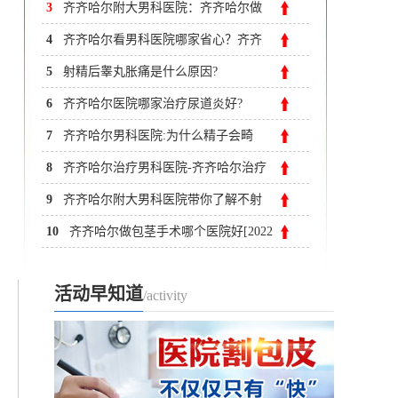
3
齐齐哈尔附大男科医院：齐齐哈尔做
包皮手术大概多少钱?
4
齐齐哈尔看男科医院哪家省心？齐齐
哈尔附大男科医院健康惠民
5
射精后睾丸胀痛是什么原因?
6
齐齐哈尔医院哪家治疗尿道炎好?
7
齐齐哈尔男科医院:为什么精子会畸
形?
8
齐齐哈尔治疗男科医院-齐齐哈尔治疗
正规包皮炎医院
9
齐齐哈尔附大男科医院带你了解不射
精症的治疗方法?
10
齐齐哈尔做包茎手术哪个医院好[2022
寒假割包皮价格表]
活动早知道
/activity