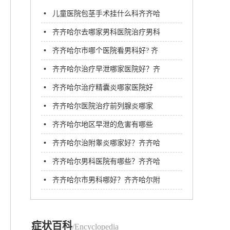
•
儿童医院包茎手术挂什么科齐齐哈
尔哪里能做?
•
齐齐哈尔去哪家男科医院治疗男科
病？齐齐哈尔附大男科医院
•
齐齐哈尔市哪个医院看男科好? 齐
齐哈尔附大男科医院
•
齐齐哈尔治疗早泄哪家医院好？齐
齐哈尔附大男科医院
•
齐齐哈尔治疗精囊炎哪家医院好
•
齐齐哈尔医院治疗前列腺炎哪家
好？齐市附大医院
•
齐齐哈尔地区早泄的危害有哪些
•
齐齐哈尔治附睾炎哪家好？齐齐哈
尔附大男科医院
•
齐齐哈尔男科医院有哪些？齐齐哈
尔附大男科医院口碑如何
•
齐齐哈尔市男科哪好？齐齐哈尔附
大男科医院
症状百科
/Encyclopedia