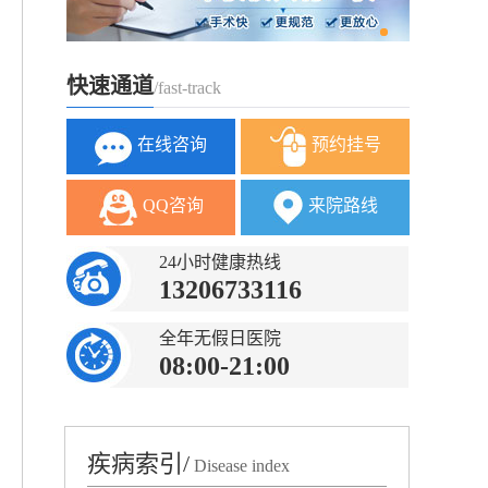
快速通道
/fast-track
在线咨询
预约挂号
QQ咨询
来院路线
24小时健康热线
13206733116
全年无假日医院
08:00-21:00
疾病索引/
Disease index