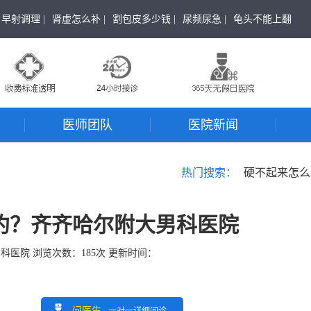
早射调理 |
肾虚怎么补 |
割包皮多少钱 |
尿频尿急 |
龟头不能上翻
医师团队
医院新闻
热门搜索：
硬不起来怎么
约？齐齐哈尔附大男科医院
男科医院
浏览次数：
185
次 更新时间：
问医生