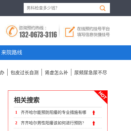
来院路线
办
包皮过长自测
肾虚怎么补
尿频尿急尿不尽
相关搜索
1
齐齐哈尔能预防阳痿的专业措施有哪
些?
2
齐齐哈尔男性阳痿该如何进行预防?