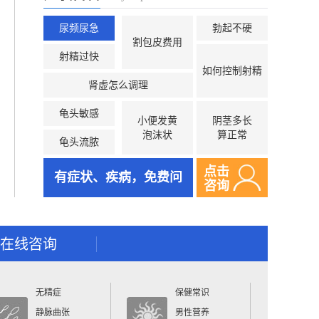
尿频尿急
勃起不硬
割包皮费用
射精过快
如何控制射精
肾虚怎么调理
龟头敏感
小便发黄
阴茎多长
泡沫状
算正常
龟头流脓
点击
有症状、疾病，免费问
咨询
在线咨询
无精症
保健常识
静脉曲张
男性营养