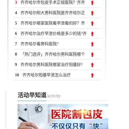
3
齐齐哈尔市包皮手术正规医院？齐齐
哈尔附大男科医院
4
齐齐哈尔附大男科医院是齐齐哈尔正
规男科医院
5
齐齐哈尔哪家医院看早泄看的好？齐
齐哈尔附大男科医院
6
齐齐哈尔治疗早泄价格是多少的钱?齐
齐哈尔男科医院
7
齐齐哈尔看男科医院?
8
「热门选评」齐齐哈尔男科医院哪个
比较好?
9
齐齐哈尔男科医院哪家治疗阳痿好?
齐齐哈尔附大男科医院
10
齐齐哈尔阳痿早泄怎么治疗
活动早知道
/activity