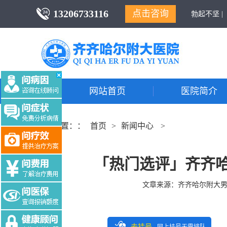
13206733116
点击咨询
勃起不坚 |
网站首页
医院简介
当前位置：：
首页
>
新闻中心
>
「热门选评」齐齐哈
文章来源：
齐齐哈尔附大
去挂号