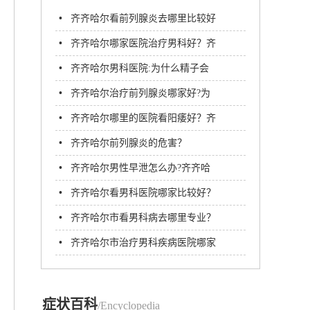
•
齐齐哈尔看前列腺炎去哪里比较好
•
齐齐哈尔哪家医院治疗男科好？齐
齐哈尔附大男科医院
•
齐齐哈尔男科医院:为什么精子会
畸形?
•
齐齐哈尔治疗前列腺炎哪家好?为
什么会有前列腺炎呢?
•
齐齐哈尔哪里的医院看阳痿好？齐
齐哈尔附大男科医院
•
齐齐哈尔前列腺炎的危害？
•
齐齐哈尔男性早泄怎么办?齐齐哈
尔男科医院哪家看病好
•
齐齐哈尔看男科医院哪家比较好？
齐齐哈尔附大男科医院
•
齐齐哈尔市看男科病去哪里专业？
齐齐哈尔附大男科医院
•
齐齐哈尔市治疗男科疾病医院哪家
好？齐齐哈尔附大男科医院
症状百科
/Encyclopedia