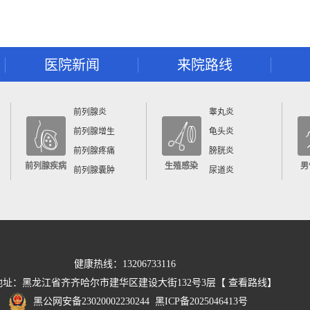
医院新闻
来院路线
前列腺炎
睾丸炎
前列腺增生
龟头炎
前列腺疼痛
膀胱炎
前列腺疾病
生殖感染
男
前列腺囊肿
尿道炎
健康热线：13206733116
地址：黑龙江省齐齐哈尔市建华区建设大街132号3层【
查看路线
】
黑公网安备23020002230244
黑ICP备2025046413号