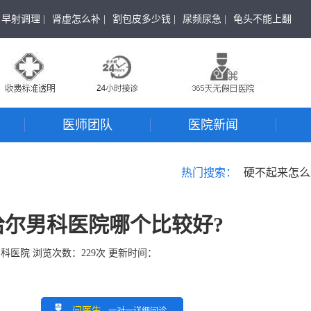
早射调理 |
肾虚怎么补 |
割包皮多少钱 |
尿频尿急 |
龟头不能上翻
医师团队
医院新闻
热门搜索：
硬不起来怎么
尔男科医院哪个比较好?
男科医院
浏览次数：
229
次 更新时间：
问医生