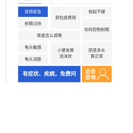
尿频尿急
勃起不硬
割包皮费用
射精过快
如何控制射精
肾虚怎么调理
龟头敏感
小便发黄
阴茎多长
泡沫状
算正常
龟头流脓
点击
有症状、疾病，免费问
咨询