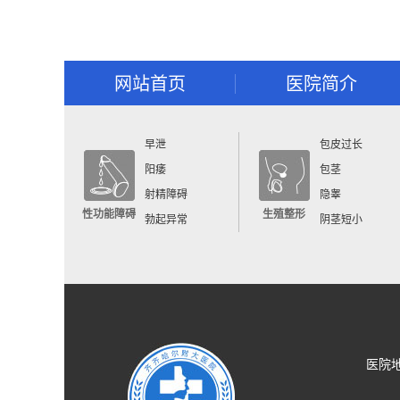
网站首页
医院简介
早泄
包皮过长
阳痿
包茎
射精障碍
隐睾
性功能障碍
生殖整形
勃起异常
阴茎短小
医院