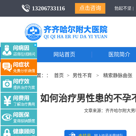
13206733116
点击咨询
勃起不坚 |
网站首页
医院简介
当前位置：：
首页
>
男性不育
>
精索静脉曲张
如何治疗男性患的不孕
文章来源：
齐齐哈尔附大男
去挂号