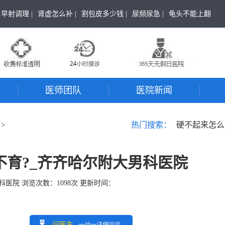
早射调理 |
肾虚怎么补 |
割包皮多少钱 |
尿频尿急 |
龟头不能上翻
医师团队
医院新闻
>
热门搜索：
硬不起来怎么
不育?_齐齐哈尔附大男科医院
科医院
浏览次数：
1098
次 更新时间：
问医生