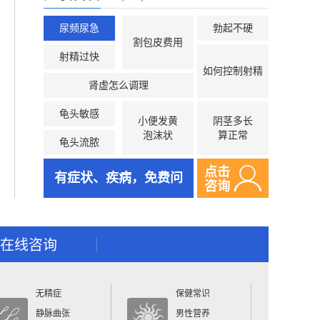
尿频尿急
勃起不硬
割包皮费用
射精过快
如何控制射精
肾虚怎么调理
龟头敏感
小便发黄
阴茎多长
泡沫状
算正常
龟头流脓
点击
有症状、疾病，免费问
咨询
在线咨询
无精症
保健常识
静脉曲张
男性营养