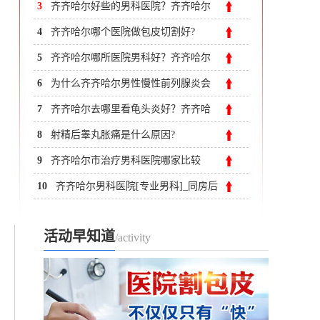
齐市附大医院男科
3
齐齐哈尔好些的男科医院？齐齐哈尔
附大男科医院
4
齐齐哈尔哪个医院做包皮切割好?
5
齐齐哈尔哪所医院男科好？齐齐哈尔
附大男科医院
6
为什么齐齐哈尔男性慢性前列腺炎会
反复发作?
7
齐齐哈尔去哪里看龟头炎好？齐齐哈
尔附大男科医院
8
射精后睾丸胀痛是什么原因?
9
齐齐哈尔市治疗男科医院哪家比较
好？齐市附大医院男科
10
齐齐哈尔男科医院[专业男科]_同房后
龟头痒？怎么回事？
活动早知道
/activity