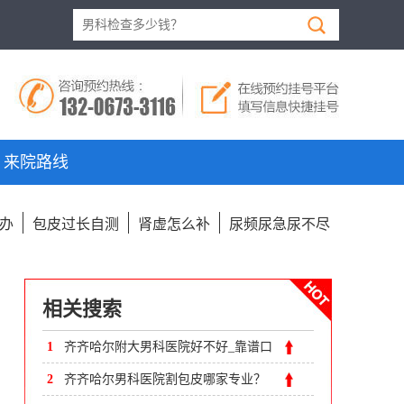
来院路线
办
包皮过长自测
肾虚怎么补
尿频尿急尿不尽
相关搜索
1
齐齐哈尔附大男科医院好不好_靠谱口
碑
2
齐齐哈尔男科医院割包皮哪家专业？