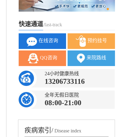
快速通道
/fast-track
在线咨询
预约挂号
QQ咨询
来院路线
24小时健康热线
13206733116
全年无假日医院
08:00-21:00
疾病索引/
Disease index