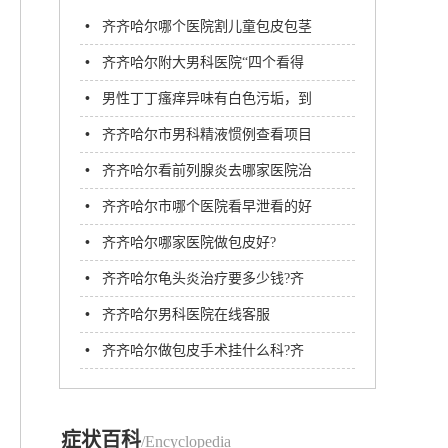
•
齐齐哈尔哪个医院割儿童包皮包茎
好
•
齐齐哈尔附大男科医院“四个看得
见”诊疗新模式 赢得患者认可!
•
​男性丁丁瘙痒异味有白色污垢，到
齐齐哈尔哪家医院治疗​
•
齐齐哈尔市男科精液惯例查看项目
有哪些?
•
齐齐哈尔看前列腺炎去哪家医院治
疗好？齐齐哈尔附大男科医院
•
齐齐哈尔市哪个医院看早泄看的好
•
齐齐哈尔哪家医院做包皮好?
•
齐齐哈尔龟头炎治疗要多少钱?齐
齐哈尔附大男科医院
•
齐齐哈尔男科医院在线客服
•
齐齐哈尔做包皮手术挂什么科?齐
齐哈尔附大男科医院
症状百科
/Encyclopedia