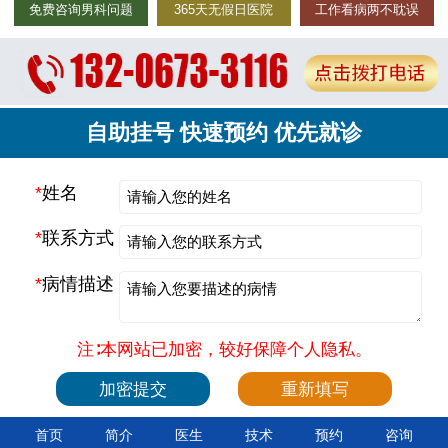
免费咨询男科问题
365天无假日医院
工作看病两不耽误
自助挂号 快速预约 优先就诊
*
姓名
*
联系方式
*
病情描述
注∶本网站已加密，较好保障个人隐私。
首页
简介
医生
技术
预约
咨询