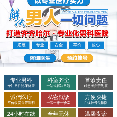
专业男科
科室齐全
首诊责任
专注男性泌尿健康
一站式解决男题
对患者负责到底
诚信医疗
私密就诊
方便快捷
平价收费公开透明
一医一患一诊室
在线挂号免排队
24小时在线
全年无休
温馨夜诊