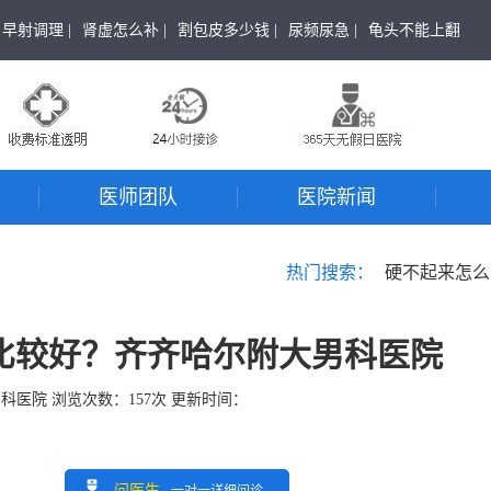
早射调理 |
肾虚怎么补 |
割包皮多少钱 |
尿频尿急 |
龟头不能上翻
医师团队
医院新闻
热门搜索：
硬不起来怎么
比较好？齐齐哈尔附大男科医院
男科医院
浏览次数：
157
次 更新时间：
问医生