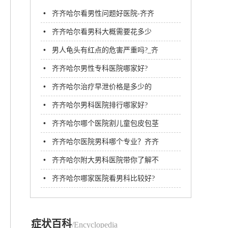
•
齐齐哈尔看男性问题好医院-齐齐
哈尔治早泄哪里
•
齐齐哈尔看男科大概需要花多少
钱?
•
男人龟头有红点的危害严重吗?_齐
齐哈尔附大男科医院
•
齐齐哈尔男性专科医院哪家好?
•
齐齐哈尔治疗早泄价格是多少的
钱?齐齐哈尔男科医院
•
齐齐哈尔男科医院排行哪家好?
•
齐齐哈尔哪个医院割儿童包皮包茎
好
•
齐齐哈尔医院男科哪个专业？齐齐
哈尔附大男科医院
•
齐齐哈尔附大男科医院带你了解不
射精症的治疗方法?
•
齐齐哈尔哪家医院看男科比较好?
齐齐哈尔附大男科医院
症状百科
/Encyclopedia