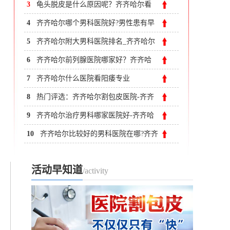
附大男科医院
3
龟头脱皮是什么原因呢？齐齐哈尔看
男科哪家医院看的好
4
齐齐哈尔哪个男科医院好?男性患有早
泄应当如何是好
5
齐齐哈尔附大男科医院排名_齐齐哈尔
治疗阳痿去哪家医院
6
齐齐哈尔前列腺医院哪家好？齐齐哈
尔附大男科医院
7
齐齐哈尔什么医院看阳痿专业
8
热门评选：齐齐哈尔割包皮医院-齐齐
哈尔附大男科医院节假日不休
9
齐齐哈尔治疗男科哪家医院好-齐齐哈
尔男科医院在哪
10
齐齐哈尔比较好的男科医院在哪?齐齐
哈尔附大男科医院
活动早知道
/activity