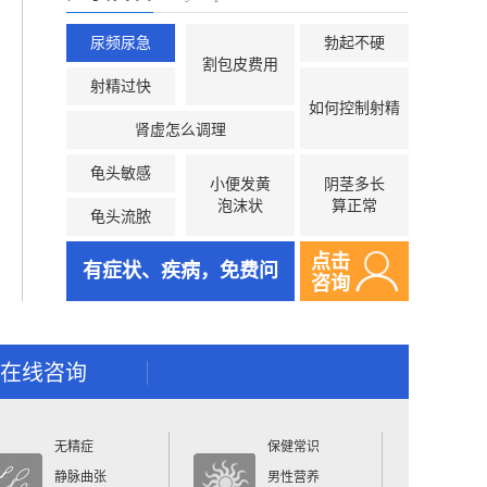
尿频尿急
勃起不硬
割包皮费用
射精过快
如何控制射精
肾虚怎么调理
龟头敏感
小便发黄
阴茎多长
泡沫状
算正常
龟头流脓
点击
有症状、疾病，免费问
咨询
在线咨询
无精症
保健常识
静脉曲张
男性营养