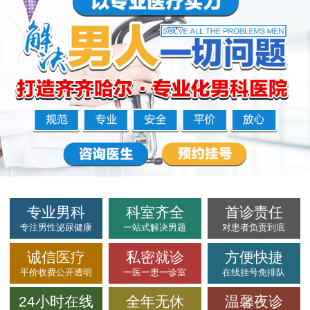
专业男科
科室齐全
首诊责任
专注男性泌尿健康
一站式解决男题
对患者负责到底
诚信医疗
私密就诊
方便快捷
平价收费公开透明
一医一患一诊室
在线挂号免排队
24小时在线
全年无休
温馨夜诊