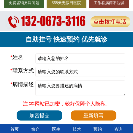
免费咨询男科问题
365天无假日医院
工作看病两不耽误
自助挂号 快速预约 优先就诊
*
姓名
*
联系方式
*
病情描述
注∶本网站已加密，较好保障个人隐私。
首页
简介
医生
技术
预约
咨询