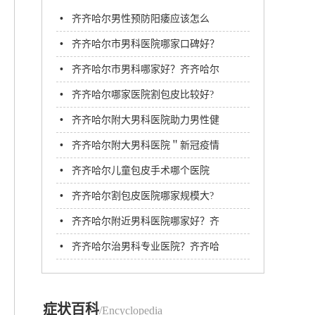
•
齐齐哈尔男性预防阳痿应该怎么
做?
•
齐齐哈尔市男科医院哪家口碑好？
齐齐哈尔附大男科医院
•
齐齐哈尔市男科哪家好？齐齐哈尔
男科医院哪个比较好
•
齐齐哈尔哪家医院割包皮比较好?
齐齐哈尔附大男科医院
•
齐齐哈尔附大男科医院助力男性健
康人生
•
齐齐哈尔附大男科医院＂新冠疫情
防控＂与＂正常诊疗＂两不误
•
齐齐哈尔儿童包皮手术哪个医院
好？齐齐哈尔附大男科医院
•
齐齐哈尔割包皮医院哪家规模大?
齐齐哈尔附大男科医院
•
齐齐哈尔附近男科医院哪家好？齐
齐哈尔附大男科医院
•
齐齐哈尔治男科专业医院？齐齐哈
尔附大男科医院
症状百科
/Encyclopedia