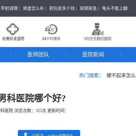
早射调理 |
肾虚怎么补 |
割包皮多少钱 |
尿频尿急 |
龟头不能上翻
医师团队
医院新闻
热门搜索：
硬不起来怎么
男科医院哪个好?
男科医院
浏览次数：
325
次 更新时间：
问医生