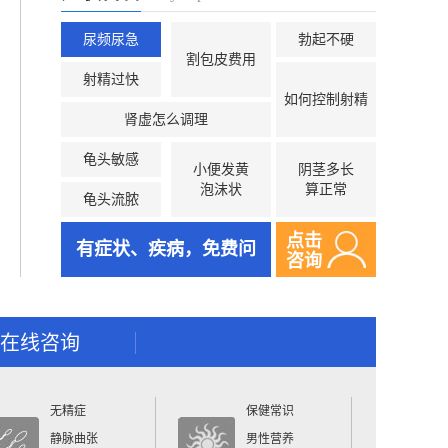
尿频尿急
勃起不硬
割包皮费用
射精过快
如何控制射精
肾虚怎么调理
龟头敏感
小便发黄
阴茎多长
泡沫状
算正常
龟头流脓
点击
有症状、疾病，免费问
咨询
在线咨询
无精症
保健常识
静脉曲张
男性营养