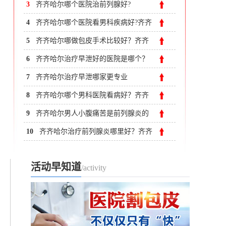
3
齐齐哈尔哪个医院治前列腺好?
4
齐齐哈尔哪个医院看男科疾病好?齐齐
哈尔附大男科医院
5
齐齐哈尔哪做包皮手术比较好？齐齐
哈尔包皮手术多少钱
6
齐齐哈尔治疗早泄好的医院是哪个？
男性为何会发生早泄？
7
齐齐哈尔治疗早泄哪家更专业
8
齐齐哈尔哪个男科医院看病好？齐齐
哈尔专业男科
9
齐齐哈尔男人小腹痛苦是前列腺炎的
概率多大?
10
齐齐哈尔治疗前列腺炎哪里好？齐齐
哈尔附大男科医院
活动早知道
/activity