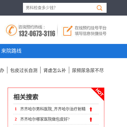
来院路线
办
包皮过长自测
肾虚怎么补
尿频尿急尿不尽
相关搜索
1
齐齐哈尔男科医院_齐齐哈尔治疗射精
无力医院
2
齐齐哈尔哪家医院做包皮好?