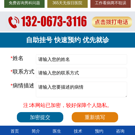
免费咨询男科问题
365天无假日医院
工作看病两不耽误
自助挂号 快速预约 优先就诊
*
姓名
*
联系方式
*
病情描述
注∶本网站已加密，较好保障个人隐私。
首页
简介
医生
技术
预约
咨询