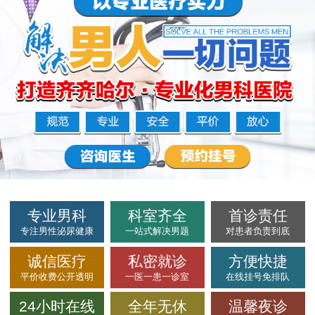
专业男科
科室齐全
首诊责任
专注男性泌尿健康
一站式解决男题
对患者负责到底
诚信医疗
私密就诊
方便快捷
平价收费公开透明
一医一患一诊室
在线挂号免排队
24小时在线
全年无休
温馨夜诊