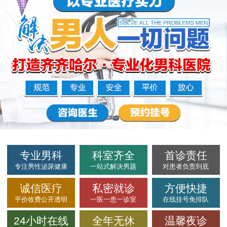
专业男科
科室齐全
首诊责任
专注男性泌尿健康
一站式解决男题
对患者负责到底
诚信医疗
私密就诊
方便快捷
平价收费公开透明
一医一患一诊室
在线挂号免排队
24小时在线
全年无休
温馨夜诊