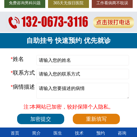
免费咨询男科问题
365天无假日医院
工作看病两不耽误
自助挂号 快速预约 优先就诊
*
姓名
*
联系方式
*
病情描述
注∶本网站已加密，较好保障个人隐私。
首页
简介
医生
技术
预约
咨询