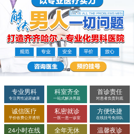
专业男科
科室齐全
首诊责任
专注男性泌尿健康
一站式解决男题
对患者负责到底
诚信医疗
私密就诊
方便快捷
平价收费公开透明
一医一患一诊室
在线挂号免排队
24小时在线
全年无休
温馨夜诊