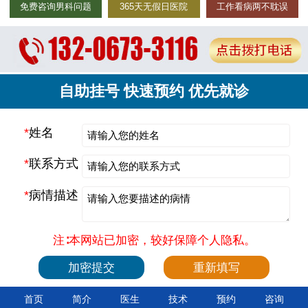
免费咨询男科问题
365天无假日医院
工作看病两不耽误
自助挂号 快速预约 优先就诊
*
姓名
*
联系方式
*
病情描述
注∶本网站已加密，较好保障个人隐私。
首页
简介
医生
技术
预约
咨询