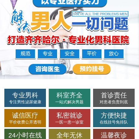
专业男科
科室齐全
首诊责任
专注男性泌尿健康
一站式解决男题
对患者负责到底
诚信医疗
私密就诊
方便快捷
平价收费公开透明
一医一患一诊室
在线挂号免排队
24小时在线
全年无休
温馨夜诊