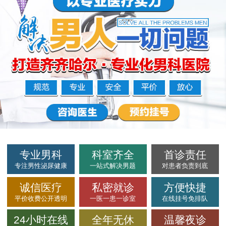
专业男科
科室齐全
首诊责任
专注男性泌尿健康
一站式解决男题
对患者负责到底
诚信医疗
私密就诊
方便快捷
平价收费公开透明
一医一患一诊室
在线挂号免排队
24小时在线
全年无休
温馨夜诊