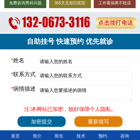
免费咨询男科问题
365天无假日医院
工作看病两不耽误
自助挂号 快速预约 优先就诊
*
姓名
*
联系方式
*
病情描述
注∶本网站已加密，较好保障个人隐私。
首页
简介
医生
技术
预约
咨询