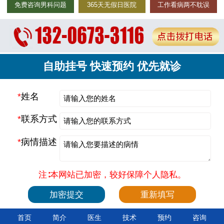
免费咨询男科问题
365天无假日医院
工作看病两不耽误
自助挂号 快速预约 优先就诊
*
姓名
*
联系方式
*
病情描述
注∶本网站已加密，较好保障个人隐私。
首页
简介
医生
技术
预约
咨询