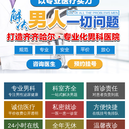
专业男科
科室齐全
首诊责任
专注男性泌尿健康
一站式解决男题
对患者负责到底
诚信医疗
私密就诊
方便快捷
平价收费公开透明
一医一患一诊室
在线挂号免排队
24小时在线
全年无休
温馨夜诊